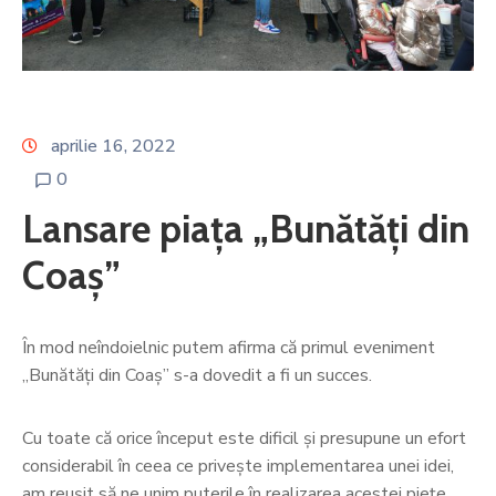
Proiecte
Și
Investiții
Noutăți
aprilie 16, 2022
Galerie
0
Contact
Lansare piața „Bunătăți din
Coaș”
În mod neîndoielnic putem afirma că primul eveniment
„Bunătăți din Coaș” s-a dovedit a fi un succes.
Cu toate că orice început este dificil și presupune un efort
considerabil în ceea ce privește implementarea unei idei,
am reușit să ne unim puterile în realizarea acestei piețe