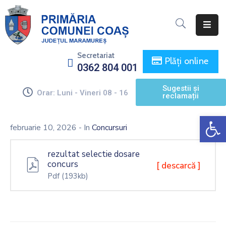
Acasă
Secretariat
Plăți online
0362 804 001
Primăria
Sugestii și
Consiliul
Orar: Luni - Vineri 08 - 16
reclamații
Local
De
Informații
februarie 10, 2026
- In
Concursuri
De
Interes
rezultat selectie dosare
Public
concurs
[ descarcă ]
Pdf
(193kb)
Monitorul
Oficial
Local