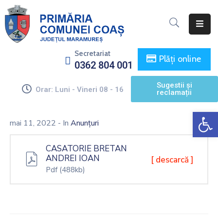
Acasă
Secretariat
Plăți online
0362 804 001
Primăria
Sugestii și
Consiliul
Orar: Luni - Vineri 08 - 16
reclamații
Local
De
Informații
mai 11, 2022
- In
Anunțuri
De
Interes
CASATORIE BRETAN
Public
ANDREI IOAN
[ descarcă ]
Pdf
(488kb)
Monitorul
Oficial
Local