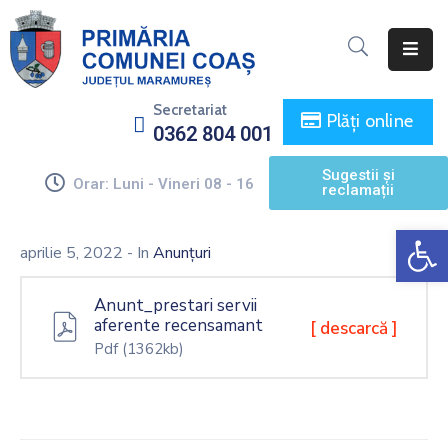
Acasă
Secretariat
Plăți online
0362 804 001
Primăria
Sugestii și
Consiliul
Orar: Luni - Vineri 08 - 16
reclamații
Local
De
Informații
aprilie 5, 2022
- In
Anunțuri
De
Interes
Anunt_prestari servii
Public
aferente recensamant
[ descarcă ]
Pdf
(1362kb)
Monitorul
Oficial
Local